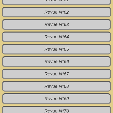
Revue N°62
Revue N°63
Revue N°64
Revue N°65
Revue N°66
Revue N°67
Revue N°68
Revue N°69
Revue N°70