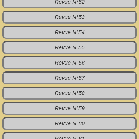
Revue N°52
Revue N°53
Revue N°54
Revue N°55
Revue N°56
Revue N°57
Revue N°58
Revue N°59
Revue N°60
Revue N°61