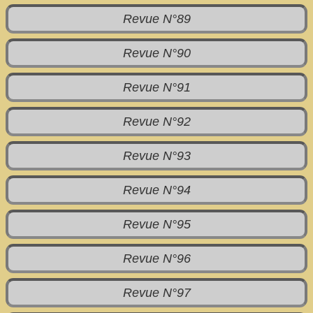
Revue N°89
Revue N°90
Revue N°91
Revue N°92
Revue N°93
Revue N°94
Revue N°95
Revue N°96
Revue N°97