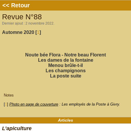
<< Retour
Revue N°88
Dernier ajout : 2 novembre 2022.
Automne 2020
[
1
]
Noute bée Flora - Notre beau Florent
Les dames de la fontaine
Menou brûle-t-il
Les champignons
La poste suite
Notes
[
1
]
Photo en page de couverture
:
Les employés de la Poste à Givry.
Articles
L’apiculture