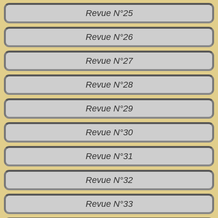
Revue N°25
Revue N°26
Revue N°27
Revue N°28
Revue N°29
Revue N°30
Revue N°31
Revue N°32
Revue N°33