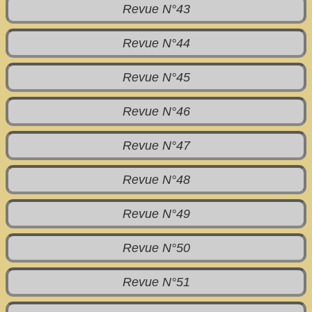
Revue N°43
Revue N°44
Revue N°45
Revue N°46
Revue N°47
Revue N°48
Revue N°49
Revue N°50
Revue N°51