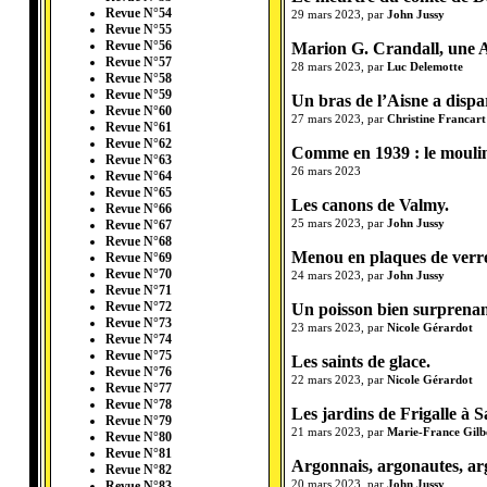
Revue N°54
29 mars 2023, par
John Jussy
Revue N°55
Marion G. Crandall, une 
Revue N°56
Revue N°57
28 mars 2023, par
Luc Delemotte
Revue N°58
Revue N°59
Un bras de l’Aisne a dispa
Revue N°60
27 mars 2023, par
Christine Francart
Revue N°61
Revue N°62
Comme en 1939 : le moulin 
Revue N°63
26 mars 2023
Revue N°64
Revue N°65
Les canons de Valmy.
Revue N°66
25 mars 2023, par
John Jussy
Revue N°67
Revue N°68
Menou en plaques de verr
Revue N°69
Revue N°70
24 mars 2023, par
John Jussy
Revue N°71
Un poisson bien surprenant
Revue N°72
Revue N°73
23 mars 2023, par
Nicole Gérardot
Revue N°74
Revue N°75
Les saints de glace.
Revue N°76
22 mars 2023, par
Nicole Gérardot
Revue N°77
Revue N°78
Les jardins de Frigalle à 
Revue N°79
21 mars 2023, par
Marie-France Gilb
Revue N°80
Revue N°81
Argonnais, argonautes, ar
Revue N°82
20 mars 2023, par
John Jussy
Revue N°83