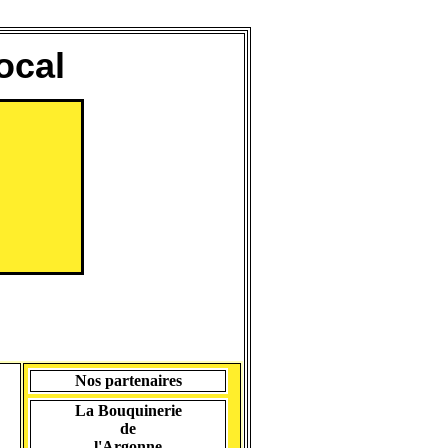
ocal
Nos partenaires
La Bouquinerie
de
l'Argonne