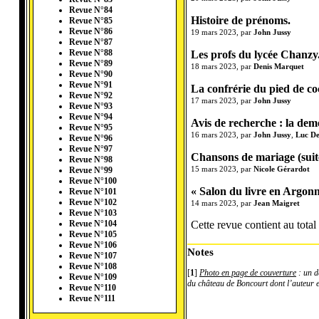
Revue N°84
Histoire de prénoms.
Revue N°85
Revue N°86
19 mars 2023, par
John Jussy
Revue N°87
Les profs du lycée Chanzy
Revue N°88
Revue N°89
18 mars 2023, par
Denis Marquet
Revue N°90
Revue N°91
La confrérie du pied de co
Revue N°92
17 mars 2023, par
John Jussy
Revue N°93
Revue N°94
Avis de recherche : la demo
Revue N°95
16 mars 2023, par
John Jussy
,
Luc De
Revue N°96
Revue N°97
Chansons de mariage (suite
Revue N°98
15 mars 2023, par
Nicole Gérardot
Revue N°99
Revue N°100
« Salon du livre en Argonn
Revue N°101
Revue N°102
14 mars 2023, par
Jean Maigret
Revue N°103
Cette revue contient au total 
Revue N°104
Revue N°105
Revue N°106
Notes
Revue N°107
Revue N°108
[
1
]
Photo en page de couverture
: un d
Revue N°109
du château de Boncourt dont l’auteur 
Revue N°110
Revue N°111