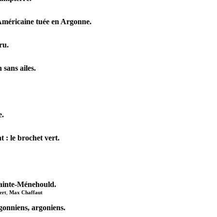
Américaine tuée en Argonne.
ru.
sans ailes.
e.
 : le brochet vert.
Sainte-Ménehould.
ert
,
Max Chaffaut
gonniens, argoniens.