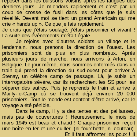
reposer dans les buissons voisins après les fatigues des
derniers jours. Je m’endors rapidement et c’est par un
coup de crosse de fusil dans les côtes que je suis
réveillé. Devant moi se tient un grand Américain qui me
crie « hands up ». Ce que je fais rapidement.
Je crois que j’étais soulagé, j’étais prisonnier et vivant !
La suite des évènements m’était égale.
Je rejoins avec d’autres soldats un village et le
lendemain, nous prenons la direction de l’ouest. Les
prisonniers sont de plus en plus nombreux. Après
plusieurs jours de marche, nous arrivons à Arlon, en
Belgique. Le jour même, nous sommes enfermés dans un
train qui prend la direction du sud-ouest pour arriver à
Stenay, un célèbre camp de passage. Là, je subis un
interrogatoire sévère, car ils recherchent les SS pour les
séparer des autres. Puis je reprends le train et arrive à
Mailly-le-Camp où se trouvent déjà environ 20 000
prisonniers. Tout le monde est content d’être arrivé, car le
voyage a été pénible.
Dans le camp, il y a des tentes et des paillasses,
mais pas de couvertures ! Heureusement, le mois de
mars 1945 est beau et chaud ! Chaque prisonnier reçoit
une boîte en fer et une cuiller. (ni fourchette, ni couteau).
Et il faut affronter les poux ! I
l