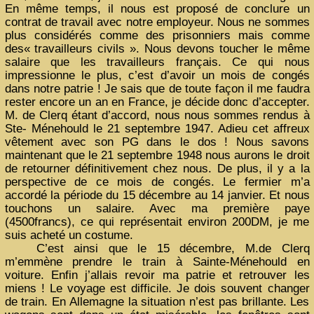
En même temps, il nous est proposé de conclure un
contrat de travail avec notre employeur. Nous ne sommes
plus considérés comme des prisonniers mais comme
des« travailleurs civils ». Nous devons toucher le même
salaire que les travailleurs français. Ce qui nous
impressionne le plus, c’est d’avoir un mois de congés
dans notre patrie ! Je sais que de toute façon il me faudra
rester encore un an en France, je décide donc d’accepter.
M. de Clerq étant d’accord, nous nous sommes rendus à
Ste- Ménehould le 21 septembre 1947. Adieu cet affreux
vêtement avec son PG dans le dos ! Nous savons
maintenant que le 21 septembre 1948 nous aurons le droit
de retourner définitivement chez nous. De plus, il y a la
perspective de ce mois de congés. Le fermier m’a
accordé la période du 15 décembre au 14 janvier. Et nous
touchons un salaire. Avec ma première paye
(4500francs), ce qui représentait environ 200DM, je me
suis acheté un costume.
C’est ainsi que le 15 décembre, M.de Clerq
m’emmène prendre le train à Sainte-Ménehould en
voiture. Enfin j’allais revoir ma patrie et retrouver les
miens ! Le voyage est difficile. Je dois souvent changer
de train. En Allemagne la situation n’est pas brillante. Les