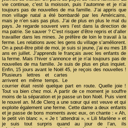
vie continue, c’est la moisson, puis l’automne et je n’ai
toujours pas de nouvelles de ma famille. J’ai appris que
mon village natal a été bombardé par les Américains,
mais je n’en sais pas plus. J’ai de plus en plus le mal du
pays. Je regarde souvent vers l’est dans la direction de
ma patrie. Se sauver ? C’est risquer d’être repris et d’aller
travailler dans les mines. Je préfère de loin le travail à la
ferme. Les relations avec les gens du village s’améliorent.
On a peut-être pitié de moi, je suis si jeune, j’ai eu mes 18
ans en juillet. J’apprends le français avec les enfants de
la ferme. Mais l’hiver s’annonce et je n’ai toujours pas de
nouvelles de ma famille. Je suis de plus en plus inquiet.
Enfin, 15 jours avant le Noël 45, je
reçois des nouvelles !
Plusieurs lettres et cartes
arrivent en même temps. Le
courrier était resté quelque part en route. Quelle joie !
Tout va bien chez moi. A partir de ce moment je souffre
moins de la séparation et je passe un bon Noël. Puis vient
le nouvel an. M.de Clerq a une sœur qui est veuve et qui
exploite également une ferme. Cette dame a deux enfants
et je passe de bons moments avec eux, on chante : « Ah,
le petit vin blanc », « Je t ’attendrai », « Lili Marlène » et
je suis tout surpris quand au jour de l’an, ils