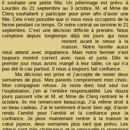
il souhaite une petite fille. Un pèlerinage est prévu à
Lourdes du 21 septembre au 3 octobre. M. et Mme de
Clerq souhaitent y participer pour prier afin d’avoir une
fille. Cela n’est possible que si nous nous occupons de la
ferme pendant ce temps. Or notre contrat se termine le 21
septembre. C’est une décision difficile à prendre. Nous
comptons depuis longtemps déjà les jours qui nous
restent avant le retour
à la
maison. Notre famille aussi
nous attend avec impatience. Mais notre fermier s’est
toujours montré correct avec nous et juste. Dès le
premier jour nous avons mangé à leur table, ce qui n’a
pas été le cas partout. Il nous a toujours fait confiance.
Ma décision est prise et j’accepte de rester deux
semaines de plus. Mes parents comprennent mon choix.
Mon compagnon refuse. Je reste donc tout seul sur
l’exploitation, j’en ai l’entière responsabilité. Les douze
jours passent vite et M. et Mme de Clerq rentrent le 4
octobre. Ils me remercient beaucoup. J’ai même droit à
un beau cadeau. J’ai le sentiment d’avoir bien agi, d’avoir
rendu l’amitié pour l’amitié et la confiance pour la
confiance. Je peux maintenant rentrer à la maison le
cœur joyeux, deux semaines plus tard que prévu. Les
adieux sont très chaleureux et je renouvelle la promesse