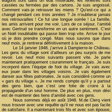
wagons sont dans un état misérable, les fenêtres sont
cassées ou fermées par des cartons. Je suis angoissé.
Comment vais-je retrouver les miens ? Qu’est-ce qui a
changé pendant ces trois années ? Je n’oublierai jamais
nos retrouvailles ! Ce fut une longue soirée ! La famille,
les amis arrivent pour me voir. Lors de ce séjour, l’amitié
avec Gertrud se transforme en un autre sentiment. C’est
un Noël inoubliable qui passe bien trop vite. Arrive le jour
où je dois prendre congé. Mais nous savons que dans
neuf mois, je rentrerai définitivement à la maison.
Le 14 janvier 1948, j’arrive à Dampierre-le Château.
Les gens du village sont d’ailleurs un peu surpris de me
revoir. Les neuf mois suivants passent vite. Je parle
maintenant pratiquement couramment le français. Je suis
incorporé dans l’équipe de foot du village. Je vais avec
eux jouer dans les villages voisins. Je vais également
danser aux fêtes patronales. Je suis considéré comme un
« gars du village ». Je me rends compte qu’il y a partout
des gens bien, que c’est une folie de croire à la
propagande d’un seul homme. De plus en plus, mon dési
est de maintenir des liens d’amitié avec ces gens.
Nous sommes déjà en août 1948. M.de Clerq vient
nous trouver avec une requête qu’il ne nous est pas facile
de satisfaire. Il a maintenant trois fils et avec son épouse,