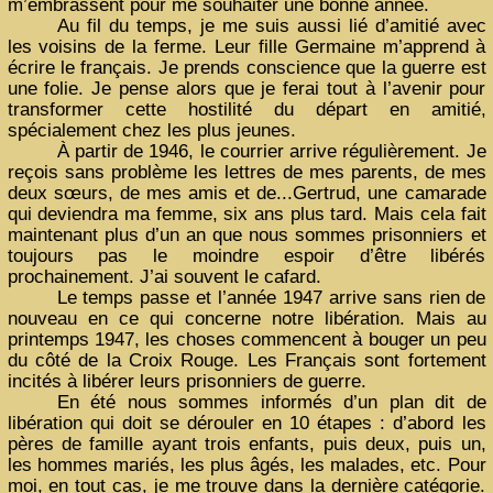
m’embrassent pour me souhaiter une bonne année.
Au fil du temps, je me suis aussi lié d’amitié avec
les voisins de la ferme. Leur fille Germaine m’apprend à
écrire le français. Je prends conscience que la guerre est
une folie. Je pense alors que je ferai tout à l’avenir pour
transformer cette hostilité du départ en amitié,
spécialement chez les plus jeunes.
À partir de 1946, le courrier arrive régulièrement. Je
reçois sans problème les lettres de mes parents, de mes
deux sœurs, de mes amis et de...Gertrud, une camarade
qui deviendra ma femme, six ans plus tard. Mais cela fait
maintenant plus d’un an que nous sommes prisonniers et
toujours pas le moindre espoir d’être libérés
prochainement. J’ai souvent le cafard.
Le temps passe et l’année 1947 arrive sans rien de
nouveau en ce qui concerne notre libération. Mais au
printemps 1947, les choses commencent à bouger un peu
du côté de la Croix Rouge. Les Français sont fortement
incités à libérer leurs prisonniers de guerre.
En été nous sommes informés d’un plan dit de
libération qui doit se dérouler en 10 étapes : d’abord les
pères de famille ayant trois enfants, puis deux, puis un,
les hommes mariés, les plus âgés, les malades, etc. Pour
moi, en tout cas, je me trouve dans la dernière catégorie.